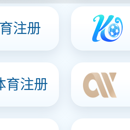
底层机制，更是平台运营的基
通道，有效防范多类潜在风
我们不仅构建
，增强访问防护