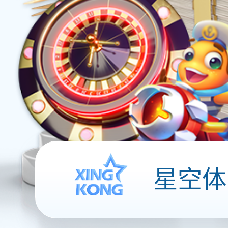
关键词高亮检索功能上线，搜索更便捷。
提升老旧设备兼容性，视觉显示更统一。
2024 年
2023 年