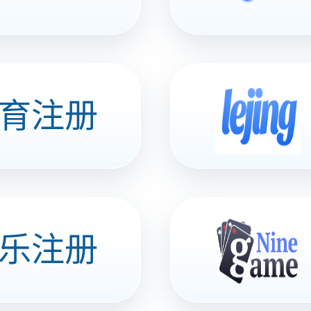
权威荣誉认证
方网站 坚持以安全规范为基石，获得多项国际标准认证，保障平
ISO 27001 国际信息安全认证